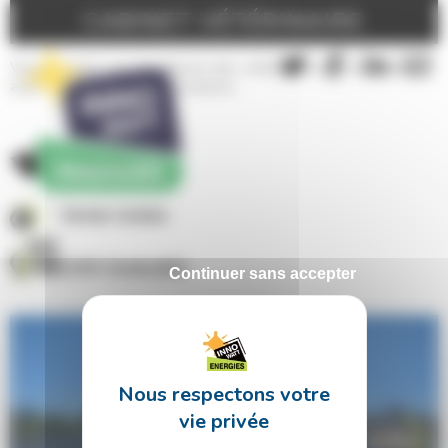
Panneau de gestion des cookies
CABINET VÉTÉRINAIRE
Vente totale sur le cabinet des vétérinaires . Installation
avec optimiseurs de puissance.
175 m²
Vente totale
53240 Andouillé
Continuer sans accepter