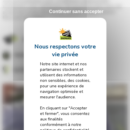
Autoconsommation pour ce bâtiment administratif.
Installation avec optimiseurs de puissance pour plus de
Continuer sans accepter
production et de sécurité sur cet ERP (Etablissement
Recevant du Public)
60 m²
Autoconsommation
Notre site internet et nos
partenaires stockent et
53700 Villaines-la-Juhel
utilisent des informations
non sensibles, des cookies,
pour une expérience de
navigation optimisée et
mesurer l'audience.
En cliquant sur "Accepter
et fermer", vous consentez
aux finalités
conformément à notre